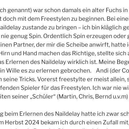
h genannt) war schon damals ein alter Fuchs in 
 doch mit dem Freestylen zu beginnen. Bei eine
ldelay zustande zu bringen – ich bin kläglich ge
h nie genug Spin. Ordentlich Spin erzeugen oder
inen Partner, der mir die Scheibe anwirft, hatte i
rn und Hand machen das Richtige, stellte sich a
as Erlernen des Naildelay wirklich ist. Meine Beg
n Wille es zu erlernen gebrochen. Andi (der Co
eine Tricks. Vorerst freestylte er meist allein,
enden Spieler für das Freestylen. Ich war nie wi
ten seiner „Schüler“ (Martin, Chris, Bernd u.v.m
 beim Erlernen des Naildelay hatte ich zwar sc
Im Herbst 2024 bekam ich durch einen Zufall mit