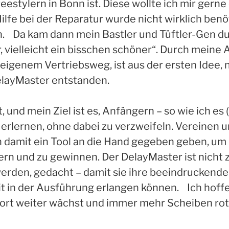
stylern in Bonn ist. Diese wollte ich mir gerne
lfe bei der Reparatur wurde nicht wirklich benöt
 Da kam dann mein Bastler und Tüftler-Gen dur
r, vielleicht ein bisschen schöner“. Durch meine 
genem Vertriebsweg, ist aus der ersten Idee, n
elayMaster entstanden.
 und mein Ziel ist es, Anfängern – so wie ich es 
u erlernen, ohne dabei zu verzweifeln. Vereinen
h damit ein Tool an die Hand gegeben geben, um
rn und zu gewinnen. Der DelayMaster ist nicht zul
erden, gedacht – damit sie ihre beeindruckenden T
t in der Ausführung erlangen können. Ich hoffe 
ort weiter wächst und immer mehr Scheiben roti