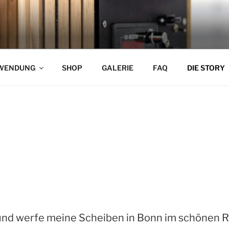
ine
WENDUNG
SHOP
GALERIE
FAQ
DIE STORY
te und werfe meine Scheiben in Bonn im schönen 