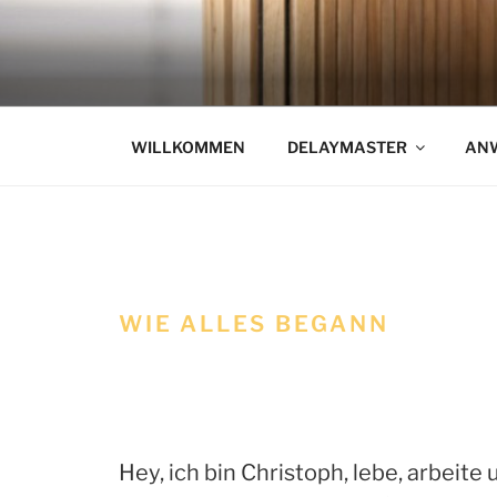
Zum
Inhalt
springen
the freestyle frisbee spinmach
WILLKOMMEN
DELAYMASTER
AN
WIE ALLES BEGANN
Hey, ich bin Christoph, lebe, arbei