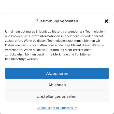
Informationen
Zustimmung verwalten
Um dir ein optimales Erlebnis zu bieten, verwenden wir Technologien
wie Cookies, um Geräteinformationen zu speichern und/oder darauf
zuzugreifen. Wenn du diesen Technologien zustimmst, können wir
Impressum
Daten wie das Surfverhalten oder eindeutige IDs auf dieser Website
Datenschutzerklärung
verarbeiten. Wenn du deine Zustimmung nicht erteilst oder
zurückziehst, können bestimmte Merkmale und Funktionen
Cookie-Richtlinien-EU
beeinträchtigt werden.
Akzeptieren
Ablehnen
Insta
schreib
Cookie-
mir
Richtlinie
Einstellungen ansehen
(EU)
Impressum
Stolz präsentiert von WordPress
Cookie-Richtlinie
Impressum